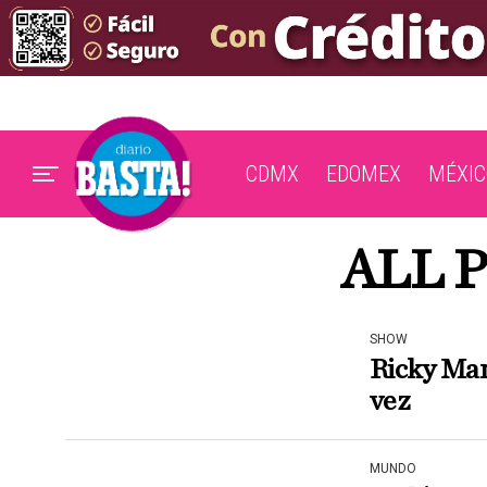
CDMX
EDOMEX
MÉXIC
ALL 
SHOW
Ricky Mar
vez
MUNDO