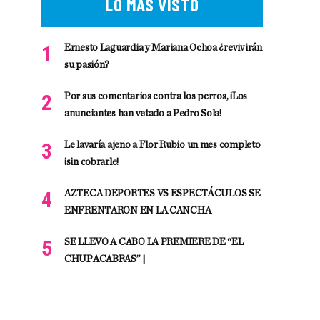
LO MÁS VISTO
Ernesto Laguardia y Mariana Ochoa ¿revivirán
su pasión?
Por sus comentarios contra los perros, ¡Los
anunciantes han vetado a Pedro Sola!
Le lavaría ajeno a Flor Rubio un mes completo
¡sin cobrarle!
AZTECA DEPORTES VS ESPECTÁCULOS SE
ENFRENTARON EN LA CANCHA
SE LLEVO A CABO LA PREMIERE DE “EL
CHUPACABRAS” |