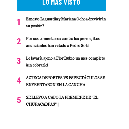
LO MÁS VISTO
Ernesto Laguardia y Mariana Ochoa ¿revivirán
su pasión?
Por sus comentarios contra los perros, ¡Los
anunciantes han vetado a Pedro Sola!
Le lavaría ajeno a Flor Rubio un mes completo
¡sin cobrarle!
AZTECA DEPORTES VS ESPECTÁCULOS SE
ENFRENTARON EN LA CANCHA
SE LLEVO A CABO LA PREMIERE DE “EL
CHUPACABRAS” |