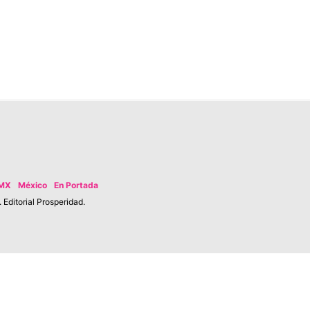
MX
México
En Portada
Editorial Prosperidad.