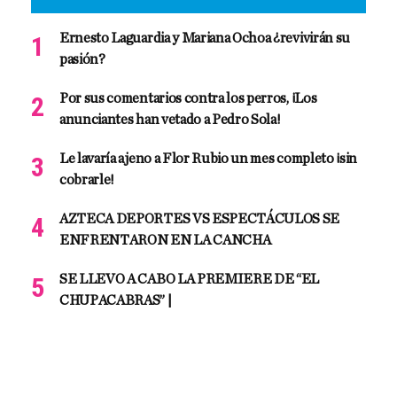
Ernesto Laguardia y Mariana Ochoa ¿revivirán su
pasión?
Por sus comentarios contra los perros, ¡Los
anunciantes han vetado a Pedro Sola!
Le lavaría ajeno a Flor Rubio un mes completo ¡sin
cobrarle!
AZTECA DEPORTES VS ESPECTÁCULOS SE
ENFRENTARON EN LA CANCHA
SE LLEVO A CABO LA PREMIERE DE “EL
CHUPACABRAS” |