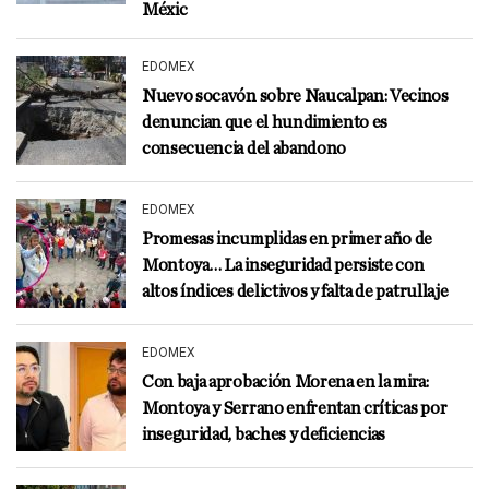
Méxic
EDOMEX
Nuevo socavón sobre Naucalpan: Vecinos
denuncian que el hundimiento es
consecuencia del abandono
EDOMEX
Promesas incumplidas en primer año de
Montoya… La inseguridad persiste con
altos índices delictivos y falta de patrullaje
EDOMEX
Con baja aprobación Morena en la mira:
Montoya y Serrano enfrentan críticas por
inseguridad, baches y deficiencias