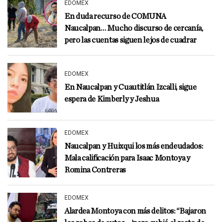
EDOMEX
En duda recurso de COMUNA
Naucalpan… Mucho discurso de cercanía,
pero las cuentas siguen lejos de cuadrar
EDOMEX
En Naucalpan y Cuautitlán Izcalli, sigue
espera de Kimberly y Jeshua
EDOMEX
Naucalpan y Huixqui los más endeudados:
Mala calificación para Isaac Montoya y
Romina Contreras
EDOMEX
Alardea Montoya con más delitos: “Bajaron