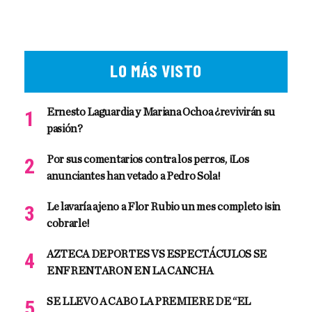
LO MÁS VISTO
Ernesto Laguardia y Mariana Ochoa ¿revivirán su
pasión?
Por sus comentarios contra los perros, ¡Los
anunciantes han vetado a Pedro Sola!
Le lavaría ajeno a Flor Rubio un mes completo ¡sin
cobrarle!
AZTECA DEPORTES VS ESPECTÁCULOS SE
ENFRENTARON EN LA CANCHA
SE LLEVO A CABO LA PREMIERE DE “EL