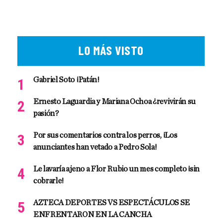
LO MÁS VISTO
Gabriel Soto ¡Patán!
Ernesto Laguardia y Mariana Ochoa ¿revivirán su
pasión?
Por sus comentarios contra los perros, ¡Los
anunciantes han vetado a Pedro Sola!
Le lavaría ajeno a Flor Rubio un mes completo ¡sin
cobrarle!
AZTECA DEPORTES VS ESPECTÁCULOS SE
ENFRENTARON EN LA CANCHA