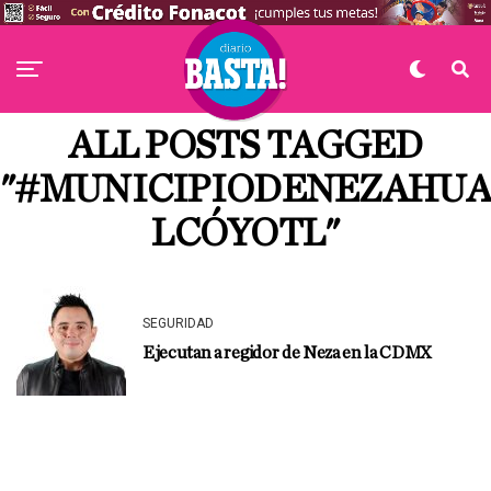
ALL POSTS TAGGED
"#MUNICIPIODENEZAHUA
LCÓYOTL"
SEGURIDAD
Ejecutan a regidor de Neza en la CDMX