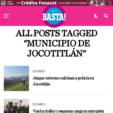
ALL POSTS TAGGED
"MUNICIPIO DE
JOCOTITLÁN"
EDOMEX
Ataque extremo calcinan a policía en
Jocotitlán
EDOMEX
Vuelca tráiler y saquean carga en autopista