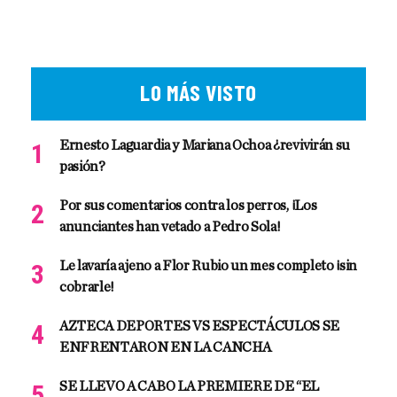
LO MÁS VISTO
Ernesto Laguardia y Mariana Ochoa ¿revivirán su
pasión?
Por sus comentarios contra los perros, ¡Los
anunciantes han vetado a Pedro Sola!
Le lavaría ajeno a Flor Rubio un mes completo ¡sin
cobrarle!
AZTECA DEPORTES VS ESPECTÁCULOS SE
ENFRENTARON EN LA CANCHA
SE LLEVO A CABO LA PREMIERE DE “EL