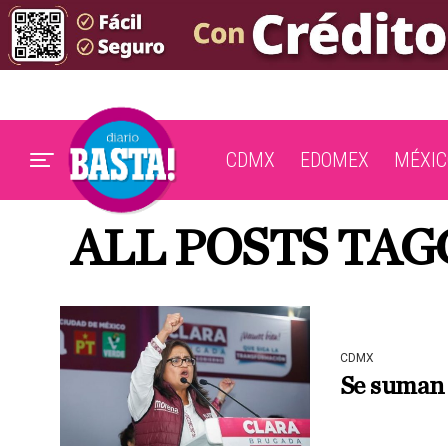
CDMX
EDOMEX
MÉXIC
ALL POSTS TA
CDMX
Se suman 