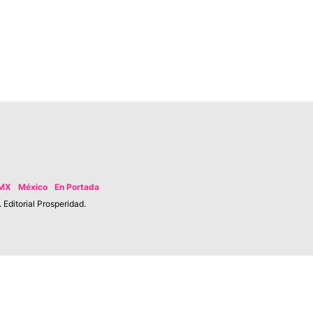
MX
México
En Portada
Editorial Prosperidad.