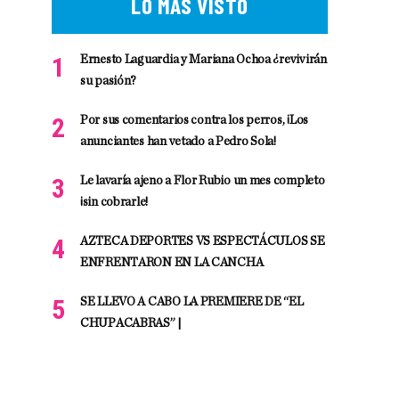
LO MÁS VISTO
Ernesto Laguardia y Mariana Ochoa ¿revivirán
su pasión?
Por sus comentarios contra los perros, ¡Los
anunciantes han vetado a Pedro Sola!
Le lavaría ajeno a Flor Rubio un mes completo
¡sin cobrarle!
AZTECA DEPORTES VS ESPECTÁCULOS SE
ENFRENTARON EN LA CANCHA
SE LLEVO A CABO LA PREMIERE DE “EL
CHUPACABRAS” |