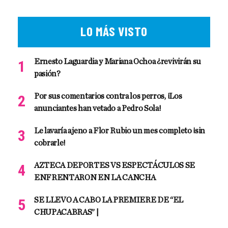
LO MÁS VISTO
Ernesto Laguardia y Mariana Ochoa ¿revivirán su
pasión?
Por sus comentarios contra los perros, ¡Los
anunciantes han vetado a Pedro Sola!
Le lavaría ajeno a Flor Rubio un mes completo ¡sin
cobrarle!
AZTECA DEPORTES VS ESPECTÁCULOS SE
ENFRENTARON EN LA CANCHA
SE LLEVO A CABO LA PREMIERE DE “EL
CHUPACABRAS” |