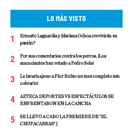
LO MÁS VISTO
Ernesto Laguardia y Mariana Ochoa ¿revivirán su
pasión?
Por sus comentarios contra los perros, ¡Los
anunciantes han vetado a Pedro Sola!
Le lavaría ajeno a Flor Rubio un mes completo ¡sin
cobrarle!
AZTECA DEPORTES VS ESPECTÁCULOS SE
ENFRENTARON EN LA CANCHA
SE LLEVO A CABO LA PREMIERE DE “EL
CHUPACABRAS” |