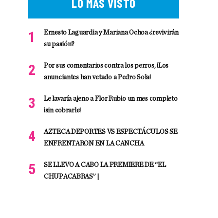
LO MÁS VISTO
Ernesto Laguardia y Mariana Ochoa ¿revivirán
su pasión?
Por sus comentarios contra los perros, ¡Los
anunciantes han vetado a Pedro Sola!
Le lavaría ajeno a Flor Rubio un mes completo
¡sin cobrarle!
AZTECA DEPORTES VS ESPECTÁCULOS SE
ENFRENTARON EN LA CANCHA
SE LLEVO A CABO LA PREMIERE DE “EL
CHUPACABRAS” |