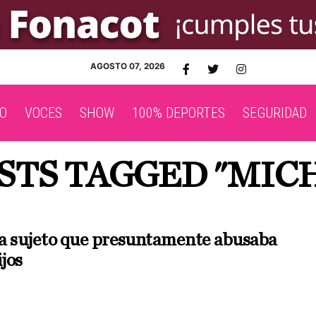
AGOSTO 07, 2026
O
VOCES
SHOW
100% DEPORTES
SEGURIDAD
STS TAGGED "MIC
a sujeto que presuntamente abusaba
ijos