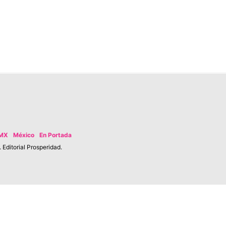
MX
México
En Portada
Editorial Prosperidad.