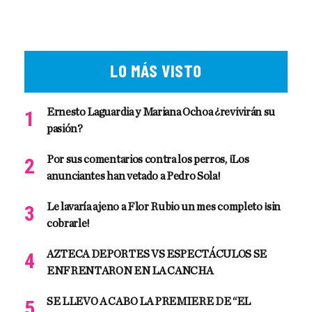
LO MÁS VISTO
Ernesto Laguardia y Mariana Ochoa ¿revivirán su
pasión?
Por sus comentarios contra los perros, ¡Los
anunciantes han vetado a Pedro Sola!
Le lavaría ajeno a Flor Rubio un mes completo ¡sin
cobrarle!
AZTECA DEPORTES VS ESPECTÁCULOS SE
ENFRENTARON EN LA CANCHA
SE LLEVO A CABO LA PREMIERE DE “EL