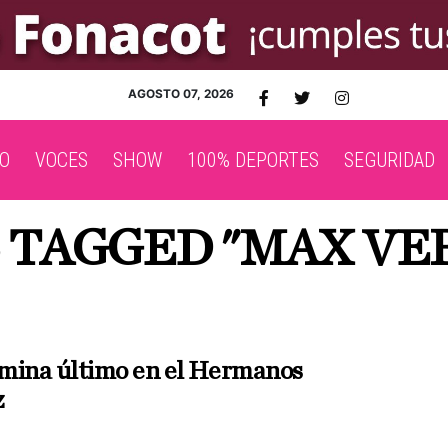
AGOSTO 07, 2026
O
VOCES
SHOW
100% DEPORTES
SEGURIDAD
S TAGGED "MAX VE
mina último en el Hermanos
z