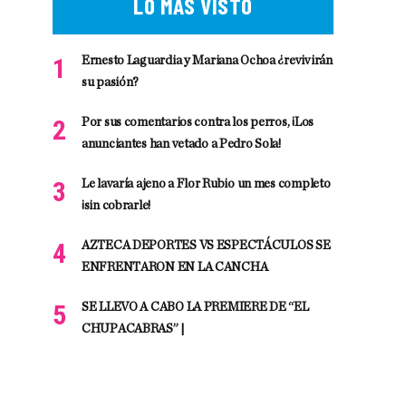
LO MÁS VISTO
Ernesto Laguardia y Mariana Ochoa ¿revivirán
su pasión?
Por sus comentarios contra los perros, ¡Los
anunciantes han vetado a Pedro Sola!
Le lavaría ajeno a Flor Rubio un mes completo
¡sin cobrarle!
AZTECA DEPORTES VS ESPECTÁCULOS SE
ENFRENTARON EN LA CANCHA
SE LLEVO A CABO LA PREMIERE DE “EL
CHUPACABRAS” |