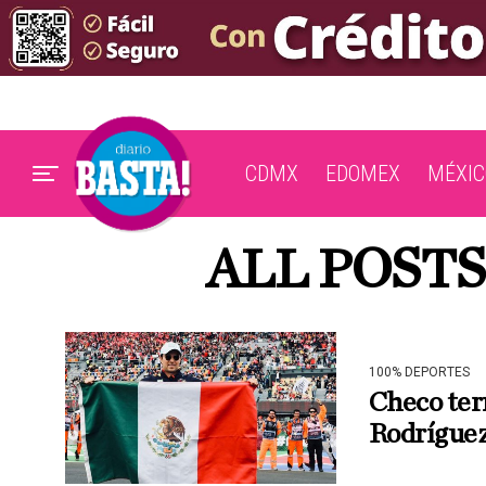
CDMX
EDOMEX
MÉXIC
ALL POST
100% DEPORTES
Checo ter
Rodrígue