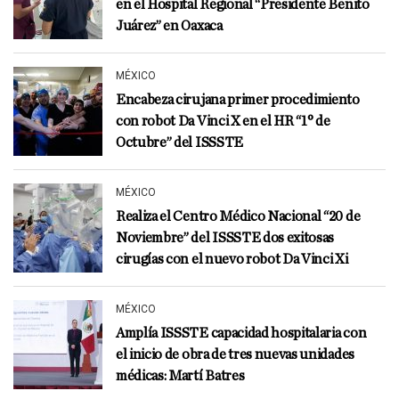
en el Hospital Regional “Presidente Benito
Juárez” en Oaxaca
MÉXICO
Encabeza cirujana primer procedimiento
con robot Da Vinci X en el HR “1° de
Octubre” del ISSSTE
MÉXICO
Realiza el Centro Médico Nacional “20 de
Noviembre” del ISSSTE dos exitosas
cirugías con el nuevo robot Da Vinci Xi
MÉXICO
Amplía ISSSTE capacidad hospitalaria con
el inicio de obra de tres nuevas unidades
médicas: Martí Batres