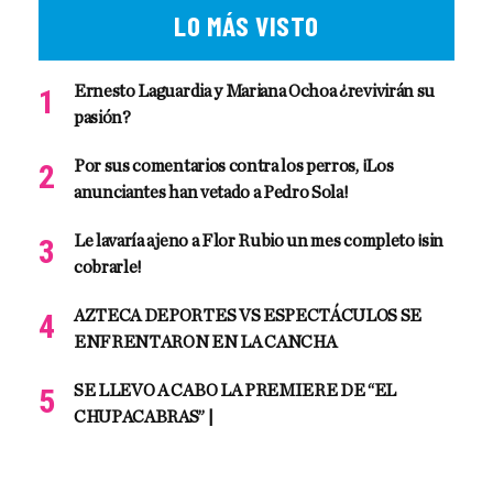
LO MÁS VISTO
Ernesto Laguardia y Mariana Ochoa ¿revivirán su
pasión?
Por sus comentarios contra los perros, ¡Los
anunciantes han vetado a Pedro Sola!
Le lavaría ajeno a Flor Rubio un mes completo ¡sin
cobrarle!
AZTECA DEPORTES VS ESPECTÁCULOS SE
ENFRENTARON EN LA CANCHA
SE LLEVO A CABO LA PREMIERE DE “EL
CHUPACABRAS” |