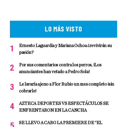
LO MÁS VISTO
Ernesto Laguardia y Mariana Ochoa ¿revivirán su
pasión?
Por sus comentarios contra los perros, ¡Los
anunciantes han vetado a Pedro Sola!
Le lavaría ajeno a Flor Rubio un mes completo ¡sin
cobrarle!
AZTECA DEPORTES VS ESPECTÁCULOS SE
ENFRENTARON EN LA CANCHA
SE LLEVO A CABO LA PREMIERE DE “EL