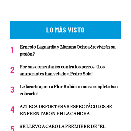
LO MÁS VISTO
Ernesto Laguardia y Mariana Ochoa ¿revivirán su
pasión?
Por sus comentarios contra los perros, ¡Los
anunciantes han vetado a Pedro Sola!
Le lavaría ajeno a Flor Rubio un mes completo ¡sin
cobrarle!
AZTECA DEPORTES VS ESPECTÁCULOS SE
ENFRENTARON EN LA CANCHA
SE LLEVO A CABO LA PREMIERE DE “EL