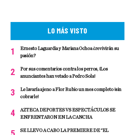
LO MÁS VISTO
Ernesto Laguardia y Mariana Ochoa ¿revivirán su
pasión?
Por sus comentarios contra los perros, ¡Los
anunciantes han vetado a Pedro Sola!
Le lavaría ajeno a Flor Rubio un mes completo ¡sin
cobrarle!
AZTECA DEPORTES VS ESPECTÁCULOS SE
ENFRENTARON EN LA CANCHA
SE LLEVO A CABO LA PREMIERE DE “EL