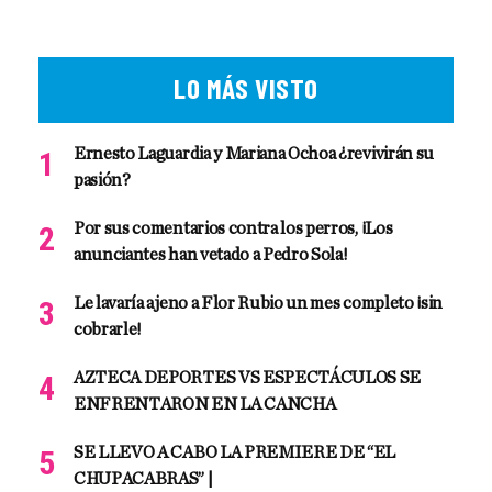
LO MÁS VISTO
Ernesto Laguardia y Mariana Ochoa ¿revivirán su
pasión?
Por sus comentarios contra los perros, ¡Los
anunciantes han vetado a Pedro Sola!
Le lavaría ajeno a Flor Rubio un mes completo ¡sin
cobrarle!
AZTECA DEPORTES VS ESPECTÁCULOS SE
ENFRENTARON EN LA CANCHA
SE LLEVO A CABO LA PREMIERE DE “EL
CHUPACABRAS” |