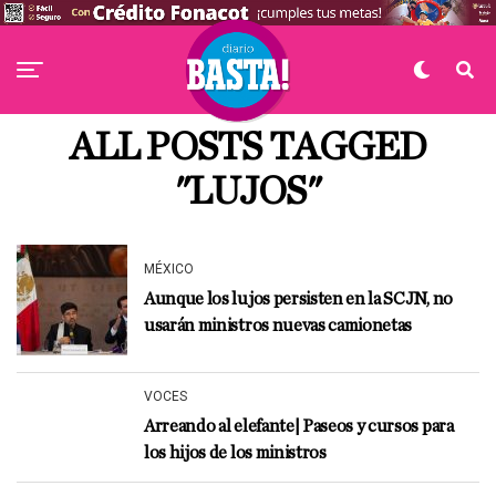
ALL POSTS TAGGED
"LUJOS"
MÉXICO
Aunque los lujos persisten en la SCJN, no
usarán ministros nuevas camionetas
VOCES
Arreando al elefante| Paseos y cursos para
los hijos de los ministros