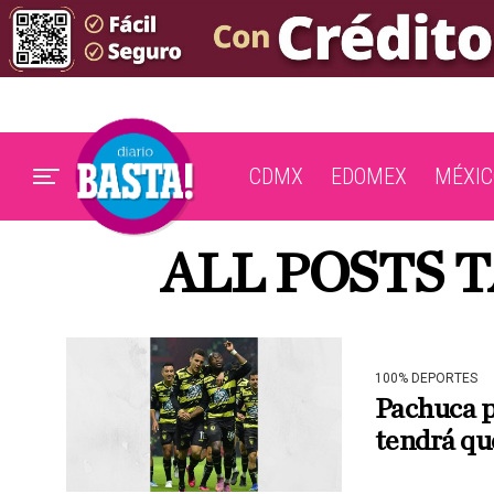
CDMX
EDOMEX
MÉXIC
ALL POSTS 
100% DEPORTES
Pachuca p
tendrá qu