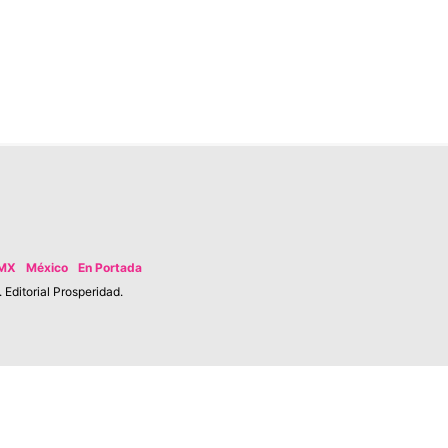
MX
México
En Portada
Editorial Prosperidad.