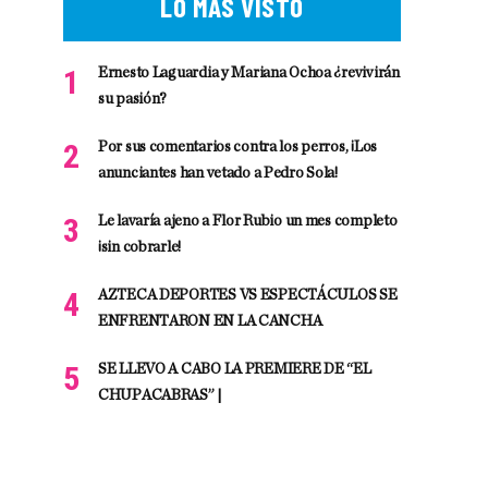
LO MÁS VISTO
Ernesto Laguardia y Mariana Ochoa ¿revivirán
su pasión?
Por sus comentarios contra los perros, ¡Los
anunciantes han vetado a Pedro Sola!
Le lavaría ajeno a Flor Rubio un mes completo
¡sin cobrarle!
AZTECA DEPORTES VS ESPECTÁCULOS SE
ENFRENTARON EN LA CANCHA
SE LLEVO A CABO LA PREMIERE DE “EL
CHUPACABRAS” |