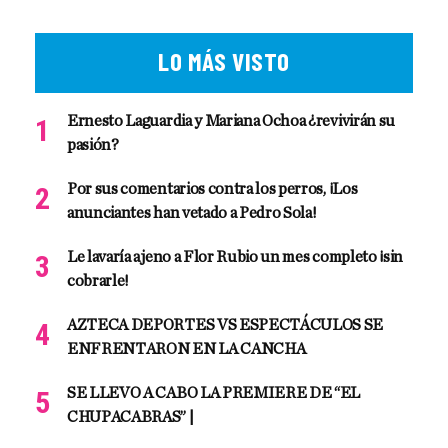
LO MÁS VISTO
Ernesto Laguardia y Mariana Ochoa ¿revivirán su
pasión?
Por sus comentarios contra los perros, ¡Los
anunciantes han vetado a Pedro Sola!
Le lavaría ajeno a Flor Rubio un mes completo ¡sin
cobrarle!
AZTECA DEPORTES VS ESPECTÁCULOS SE
ENFRENTARON EN LA CANCHA
SE LLEVO A CABO LA PREMIERE DE “EL
CHUPACABRAS” |