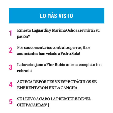
LO MÁS VISTO
Ernesto Laguardia y Mariana Ochoa ¿revivirán su
pasión?
Por sus comentarios contra los perros, ¡Los
anunciantes han vetado a Pedro Sola!
Le lavaría ajeno a Flor Rubio un mes completo ¡sin
cobrarle!
AZTECA DEPORTES VS ESPECTÁCULOS SE
ENFRENTARON EN LA CANCHA
SE LLEVO A CABO LA PREMIERE DE “EL
CHUPACABRAS” |