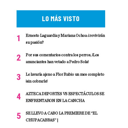
LO MÁS VISTO
Ernesto Laguardia y Mariana Ochoa ¿revivirán
su pasión?
Por sus comentarios contra los perros, ¡Los
anunciantes han vetado a Pedro Sola!
Le lavaría ajeno a Flor Rubio un mes completo
¡sin cobrarle!
AZTECA DEPORTES VS ESPECTÁCULOS SE
ENFRENTARON EN LA CANCHA
SE LLEVO A CABO LA PREMIERE DE “EL
CHUPACABRAS” |