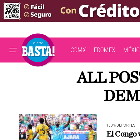
CDMX
EDOMEX
MÉXIC
ALL POS
DEM
100% DEPORTES
El Congo v