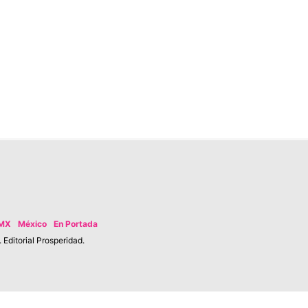
MX
México
En Portada
Editorial Prosperidad.