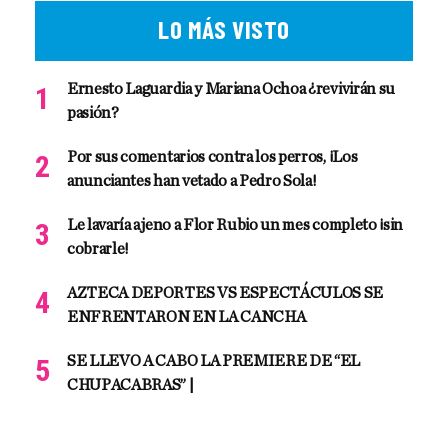
LO MÁS VISTO
Ernesto Laguardia y Mariana Ochoa ¿revivirán su
pasión?
Por sus comentarios contra los perros, ¡Los
anunciantes han vetado a Pedro Sola!
Le lavaría ajeno a Flor Rubio un mes completo ¡sin
cobrarle!
AZTECA DEPORTES VS ESPECTÁCULOS SE
ENFRENTARON EN LA CANCHA
SE LLEVO A CABO LA PREMIERE DE “EL
CHUPACABRAS” |