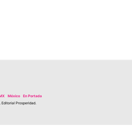
MX
México
En Portada
Editorial Prosperidad.