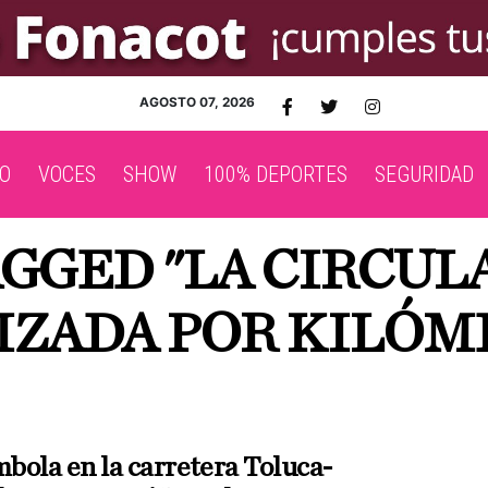
AGOSTO 07, 2026
O
VOCES
SHOW
100% DEPORTES
SEGURIDAD
AGGED "LA CIRCU
IZADA POR KILÓM
bola en la carretera Toluca-