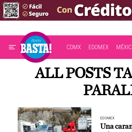
CDMX
EDOMEX
MÉXIC
ALL POSTS T
PARAL
EDOMEX
Una caram