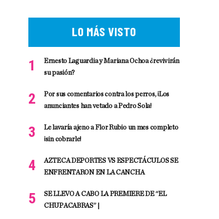
LO MÁS VISTO
Ernesto Laguardia y Mariana Ochoa ¿revivirán
su pasión?
Por sus comentarios contra los perros, ¡Los
anunciantes han vetado a Pedro Sola!
Le lavaría ajeno a Flor Rubio un mes completo
¡sin cobrarle!
AZTECA DEPORTES VS ESPECTÁCULOS SE
ENFRENTARON EN LA CANCHA
SE LLEVO A CABO LA PREMIERE DE “EL
CHUPACABRAS” |