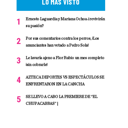
LO MÁS VISTO
Ernesto Laguardia y Mariana Ochoa ¿revivirán
su pasión?
Por sus comentarios contra los perros, ¡Los
anunciantes han vetado a Pedro Sola!
Le lavaría ajeno a Flor Rubio un mes completo
¡sin cobrarle!
AZTECA DEPORTES VS ESPECTÁCULOS SE
ENFRENTARON EN LA CANCHA
SE LLEVO A CABO LA PREMIERE DE “EL
CHUPACABRAS” |