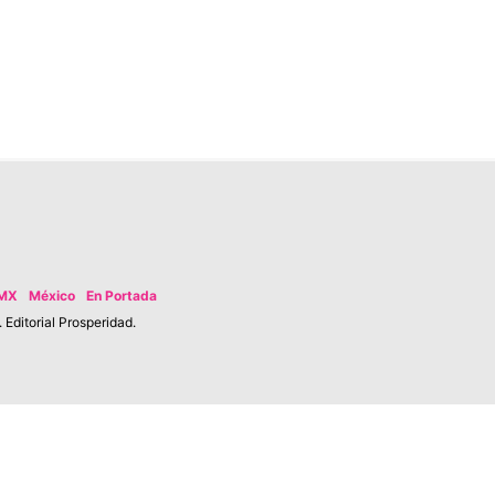
MX
México
En Portada
Editorial Prosperidad.