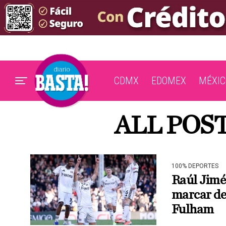
CDMX
EDOMEX
MÉXIC
ALL POS
100% DEPORTES
Raúl Jimé
marcar de 
Fulham