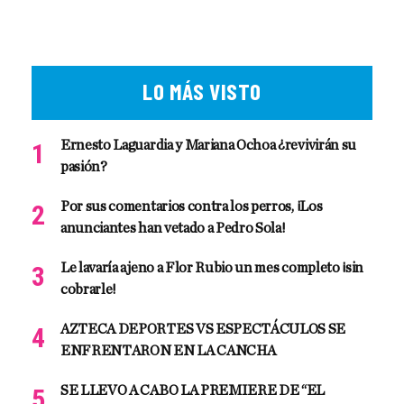
LO MÁS VISTO
Ernesto Laguardia y Mariana Ochoa ¿revivirán su
pasión?
Por sus comentarios contra los perros, ¡Los
anunciantes han vetado a Pedro Sola!
Le lavaría ajeno a Flor Rubio un mes completo ¡sin
cobrarle!
AZTECA DEPORTES VS ESPECTÁCULOS SE
ENFRENTARON EN LA CANCHA
SE LLEVO A CABO LA PREMIERE DE “EL