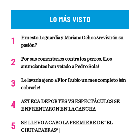
LO MÁS VISTO
Ernesto Laguardia y Mariana Ochoa ¿revivirán su
pasión?
Por sus comentarios contra los perros, ¡Los
anunciantes han vetado a Pedro Sola!
Le lavaría ajeno a Flor Rubio un mes completo ¡sin
cobrarle!
AZTECA DEPORTES VS ESPECTÁCULOS SE
ENFRENTARON EN LA CANCHA
SE LLEVO A CABO LA PREMIERE DE “EL
CHUPACABRAS” |