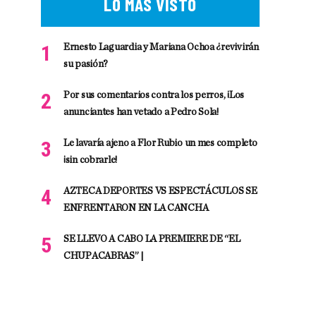
LO MÁS VISTO
Ernesto Laguardia y Mariana Ochoa ¿revivirán
su pasión?
Por sus comentarios contra los perros, ¡Los
anunciantes han vetado a Pedro Sola!
Le lavaría ajeno a Flor Rubio un mes completo
¡sin cobrarle!
AZTECA DEPORTES VS ESPECTÁCULOS SE
ENFRENTARON EN LA CANCHA
SE LLEVO A CABO LA PREMIERE DE “EL
CHUPACABRAS” |