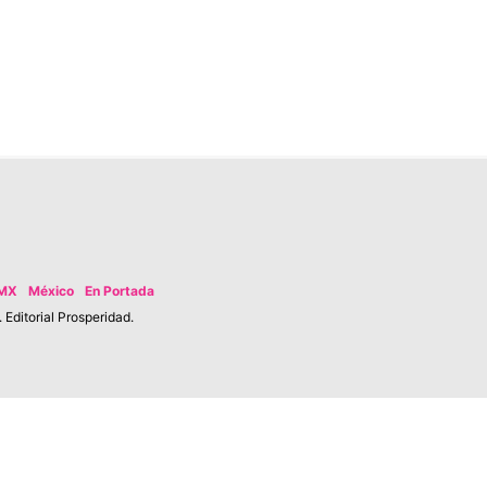
MX
México
En Portada
Editorial Prosperidad.