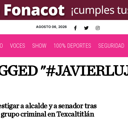
AGOSTO 06, 2026
O
VOCES
SHOW
100% DEPORTES
SEGURIDAD
AGGED "#JAVIERL
stigar a alcalde y a senador tras
 grupo criminal en Texcaltitlán