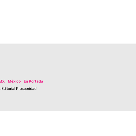
MX
México
En Portada
Editorial Prosperidad.