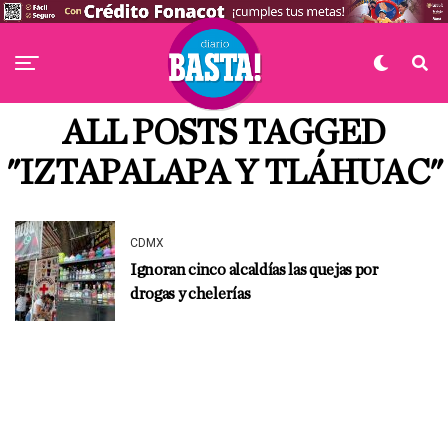
ALL POSTS TAGGED
"IZTAPALAPA Y TLÁHUAC"
CDMX
Ignoran cinco alcaldías las quejas por
drogas y chelerías