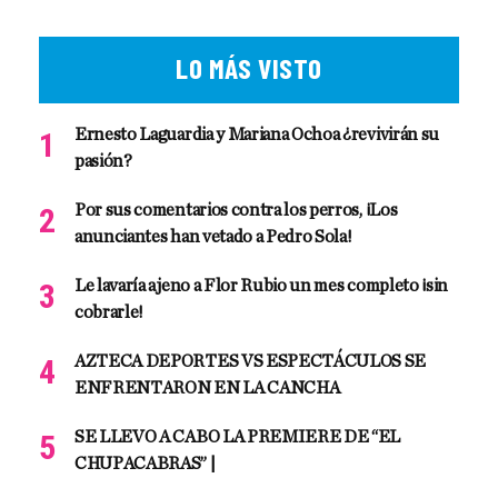
LO MÁS VISTO
Ernesto Laguardia y Mariana Ochoa ¿revivirán su
pasión?
Por sus comentarios contra los perros, ¡Los
anunciantes han vetado a Pedro Sola!
Le lavaría ajeno a Flor Rubio un mes completo ¡sin
cobrarle!
AZTECA DEPORTES VS ESPECTÁCULOS SE
ENFRENTARON EN LA CANCHA
SE LLEVO A CABO LA PREMIERE DE “EL
CHUPACABRAS” |