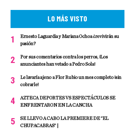
LO MÁS VISTO
Ernesto Laguardia y Mariana Ochoa ¿revivirán su
pasión?
Por sus comentarios contra los perros, ¡Los
anunciantes han vetado a Pedro Sola!
Le lavaría ajeno a Flor Rubio un mes completo ¡sin
cobrarle!
AZTECA DEPORTES VS ESPECTÁCULOS SE
ENFRENTARON EN LA CANCHA
SE LLEVO A CABO LA PREMIERE DE “EL
CHUPACABRAS” |