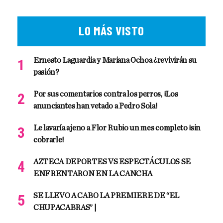
LO MÁS VISTO
Ernesto Laguardia y Mariana Ochoa ¿revivirán su
pasión?
Por sus comentarios contra los perros, ¡Los
anunciantes han vetado a Pedro Sola!
Le lavaría ajeno a Flor Rubio un mes completo ¡sin
cobrarle!
AZTECA DEPORTES VS ESPECTÁCULOS SE
ENFRENTARON EN LA CANCHA
SE LLEVO A CABO LA PREMIERE DE “EL
CHUPACABRAS” |