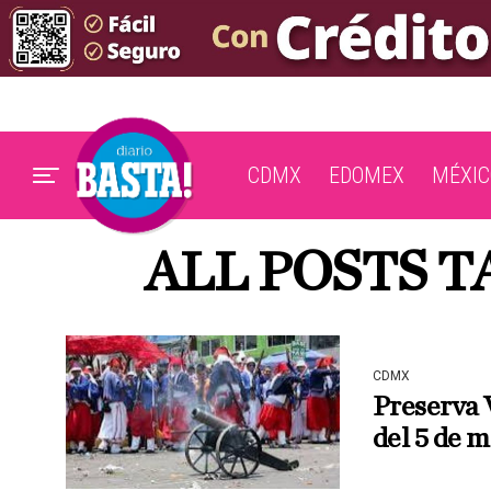
CDMX
EDOMEX
MÉXIC
ALL POSTS T
CDMX
Preserva 
del 5 de 