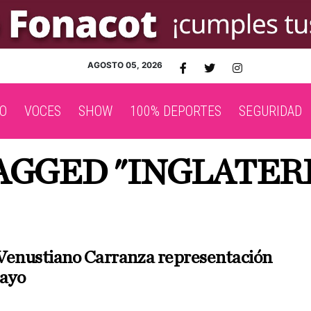
AGOSTO 05, 2026
O
VOCES
SHOW
100% DEPORTES
SEGURIDAD
AGGED "INGLATER
Venustiano Carranza representación
mayo