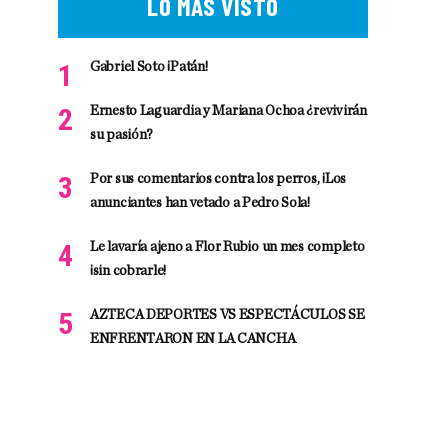
LO MÁS VISTO
Gabriel Soto ¡Patán!
Ernesto Laguardia y Mariana Ochoa ¿revivirán
su pasión?
Por sus comentarios contra los perros, ¡Los
anunciantes han vetado a Pedro Sola!
Le lavaría ajeno a Flor Rubio un mes completo
¡sin cobrarle!
AZTECA DEPORTES VS ESPECTÁCULOS SE
ENFRENTARON EN LA CANCHA