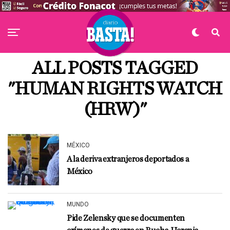
ALL POSTS TAGGED
"HUMAN RIGHTS WATCH
(HRW)"
MÉXICO
A la deriva extranjeros deportados a
México
MUNDO
Pide Zelensky que se documenten