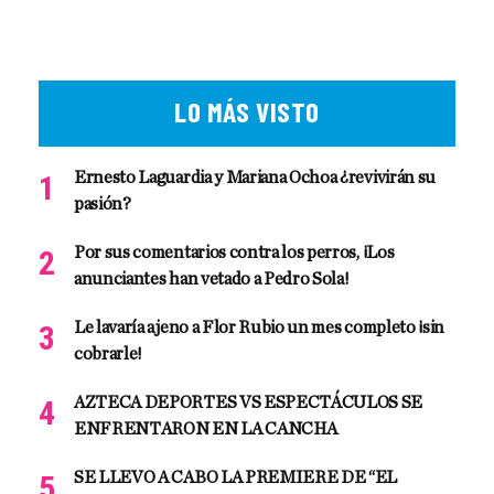
LO MÁS VISTO
Ernesto Laguardia y Mariana Ochoa ¿revivirán su
pasión?
Por sus comentarios contra los perros, ¡Los
anunciantes han vetado a Pedro Sola!
Le lavaría ajeno a Flor Rubio un mes completo ¡sin
cobrarle!
AZTECA DEPORTES VS ESPECTÁCULOS SE
ENFRENTARON EN LA CANCHA
SE LLEVO A CABO LA PREMIERE DE “EL