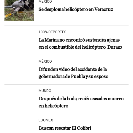
MÉXICO
Se desploma helicóptero en Veracruz
100% DEPORTES
La Marina no encontró sustancias ajenas
en el combustible del helicóptero: Durazo
MÉXICO
Difunden video del accidente de la
gobernadora de Puebla y su esposo
MUNDO
Después de la boda, recién casados mueren
en helicóptero
EDOMEX
Buscan rescatar El Colibrí