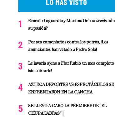
LO MÁS VISTO
Ernesto Laguardia y Mariana Ochoa ¿revivirán
su pasión?
Por sus comentarios contra los perros, ¡Los
anunciantes han vetado a Pedro Sola!
Le lavaría ajeno a Flor Rubio un mes completo
¡sin cobrarle!
AZTECA DEPORTES VS ESPECTÁCULOS SE
ENFRENTARON EN LA CANCHA
SE LLEVO A CABO LA PREMIERE DE “EL
CHUPACABRAS” |