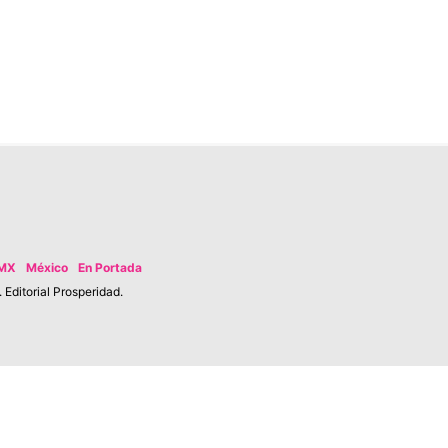
MX
México
En Portada
Editorial Prosperidad.