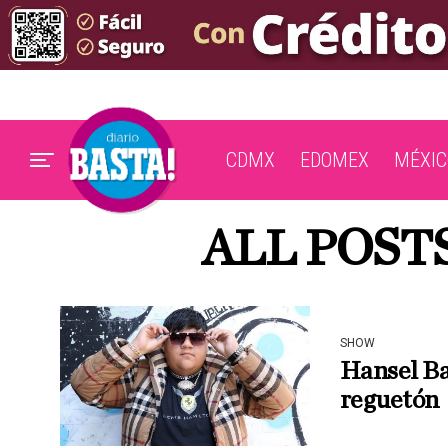
CDMX
EDOMEX
MÉXIC
ALL POST
SHOW
Hansel Ba
reguetón