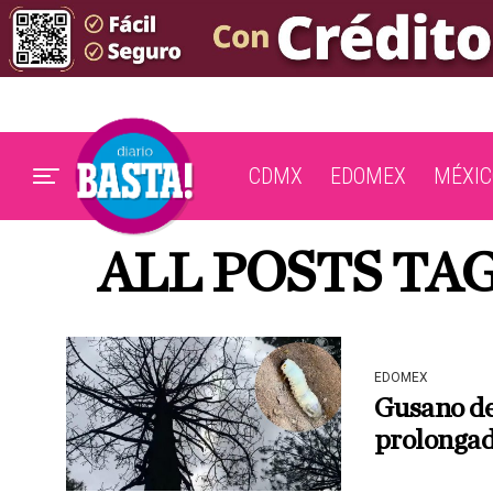
CDMX
EDOMEX
MÉXIC
ALL POSTS TA
EDOMEX
Gusano de
prolongada