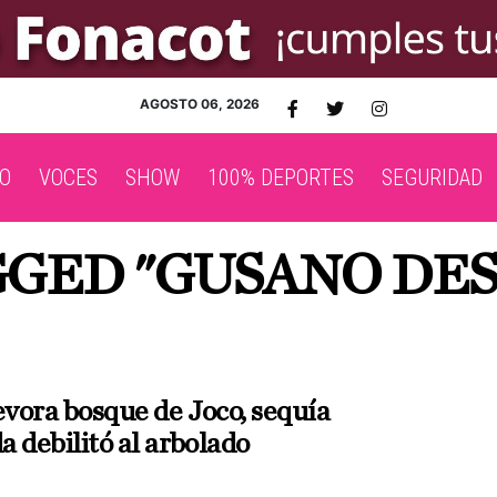
AGOSTO 06, 2026
O
VOCES
SHOW
100% DEPORTES
SEGURIDAD
GGED "GUSANO D
vora bosque de Joco, sequía
 debilitó al arbolado