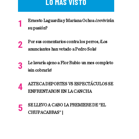
LO MÁS VISTO
Ernesto Laguardia y Mariana Ochoa ¿revivirán
su pasión?
Por sus comentarios contra los perros, ¡Los
anunciantes han vetado a Pedro Sola!
Le lavaría ajeno a Flor Rubio un mes completo
¡sin cobrarle!
AZTECA DEPORTES VS ESPECTÁCULOS SE
ENFRENTARON EN LA CANCHA
SE LLEVO A CABO LA PREMIERE DE “EL
CHUPACABRAS” |