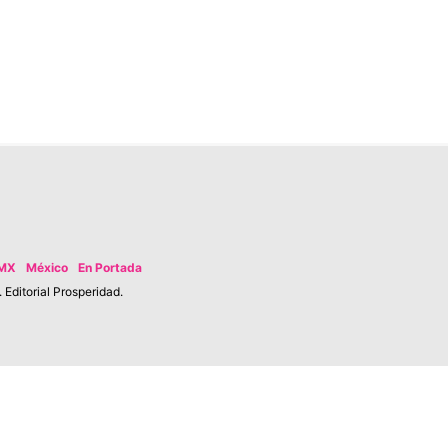
MX
México
En Portada
Editorial Prosperidad.