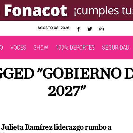
AGOSTO 08, 2026
O
VOCES
SHOW
100% DEPORTES
SEGURIDAD
GGED "GOBIERNO 
2027"
 Julieta Ramírez liderazgo rumbo a