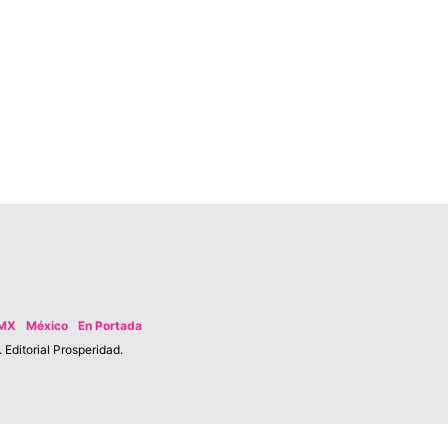
MX
México
En Portada
Editorial Prosperidad.