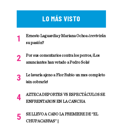
LO MÁS VISTO
Ernesto Laguardia y Mariana Ochoa ¿revivirán
su pasión?
Por sus comentarios contra los perros, ¡Los
anunciantes han vetado a Pedro Sola!
Le lavaría ajeno a Flor Rubio un mes completo
¡sin cobrarle!
AZTECA DEPORTES VS ESPECTÁCULOS SE
ENFRENTARON EN LA CANCHA
SE LLEVO A CABO LA PREMIERE DE “EL
CHUPACABRAS” |