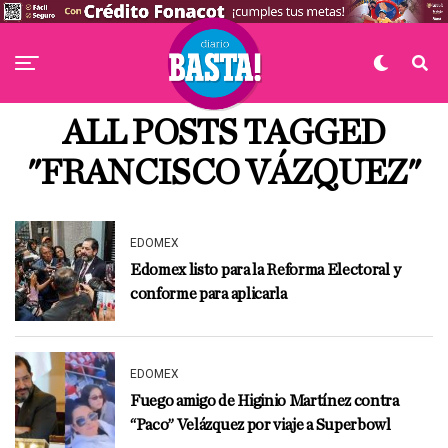
ALL POSTS TAGGED
"FRANCISCO VÁZQUEZ"
EDOMEX
Edomex listo para la Reforma Electoral y
conforme para aplicarla
EDOMEX
Fuego amigo de Higinio Martínez contra
“Paco” Velázquez por viaje a Superbowl