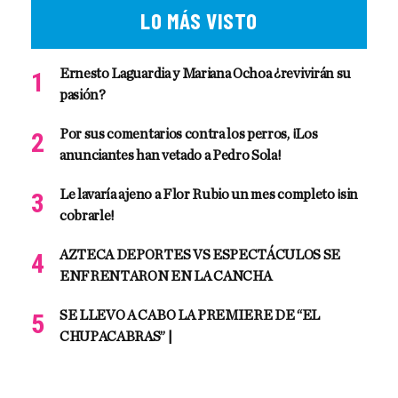
LO MÁS VISTO
Ernesto Laguardia y Mariana Ochoa ¿revivirán su
pasión?
Por sus comentarios contra los perros, ¡Los
anunciantes han vetado a Pedro Sola!
Le lavaría ajeno a Flor Rubio un mes completo ¡sin
cobrarle!
AZTECA DEPORTES VS ESPECTÁCULOS SE
ENFRENTARON EN LA CANCHA
SE LLEVO A CABO LA PREMIERE DE “EL
CHUPACABRAS” |