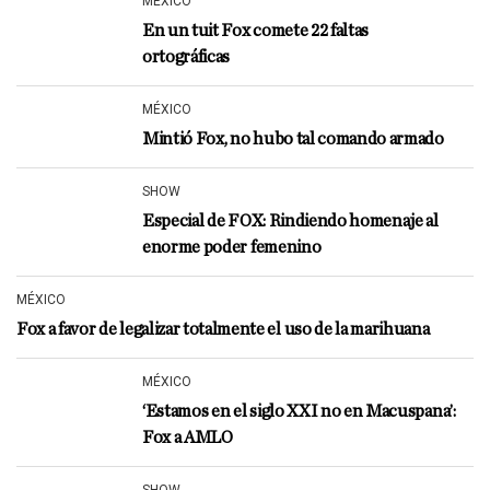
MÉXICO
En un tuit Fox comete 22 faltas
ortográficas
MÉXICO
Mintió Fox, no hubo tal comando armado
SHOW
Especial de FOX: Rindiendo homenaje al
enorme poder femenino
MÉXICO
Fox a favor de legalizar totalmente el uso de la marihuana
MÉXICO
‘Estamos en el siglo XXI no en Macuspana’:
Fox a AMLO