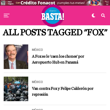
ALL POSTS TAGGED "FOX"
MÉXICO
A Fox se le ‘caen los chones’ por
Aeropuerto Hub en Panamá
MÉXICO
Van contra Fox y Felipe Calderón por
represión