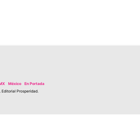
MX
México
En Portada
Editorial Prosperidad.