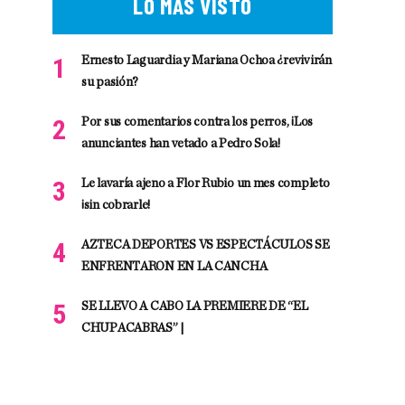
LO MÁS VISTO
Ernesto Laguardia y Mariana Ochoa ¿revivirán
su pasión?
Por sus comentarios contra los perros, ¡Los
anunciantes han vetado a Pedro Sola!
Le lavaría ajeno a Flor Rubio un mes completo
¡sin cobrarle!
AZTECA DEPORTES VS ESPECTÁCULOS SE
ENFRENTARON EN LA CANCHA
SE LLEVO A CABO LA PREMIERE DE “EL
CHUPACABRAS” |