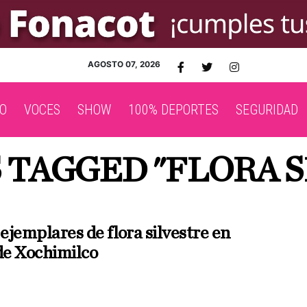
AGOSTO 07, 2026
O
VOCES
SHOW
100% DEPORTES
SEGURIDAD
 TAGGED "FLORA 
ejemplares de flora silvestre en
e Xochimilco