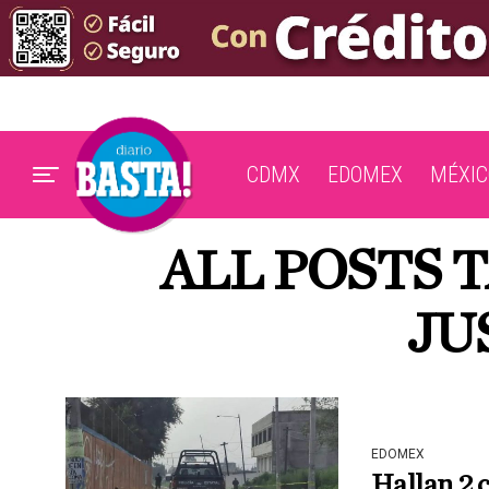
CDMX
EDOMEX
MÉXIC
ALL POSTS 
JU
EDOMEX
Hallan 2 