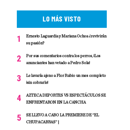
LO MÁS VISTO
Ernesto Laguardia y Mariana Ochoa ¿revivirán
su pasión?
Por sus comentarios contra los perros, ¡Los
anunciantes han vetado a Pedro Sola!
Le lavaría ajeno a Flor Rubio un mes completo
¡sin cobrarle!
AZTECA DEPORTES VS ESPECTÁCULOS SE
ENFRENTARON EN LA CANCHA
SE LLEVO A CABO LA PREMIERE DE “EL
CHUPACABRAS” |