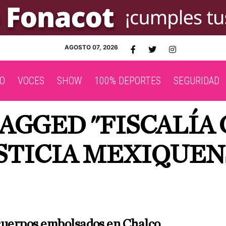
AGOSTO 07, 2026
O
VOCES
SHOW
100% DEPORTES
SEGURIDAD
TAGGED "FISCALÍA
STICIA MEXIQUEN
cuerpos embolsados en Chalco