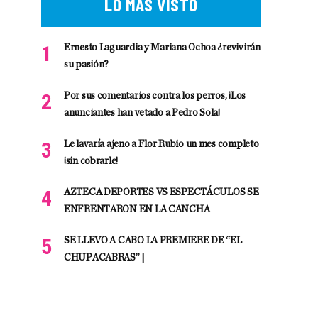
LO MÁS VISTO
Ernesto Laguardia y Mariana Ochoa ¿revivirán
su pasión?
Por sus comentarios contra los perros, ¡Los
anunciantes han vetado a Pedro Sola!
Le lavaría ajeno a Flor Rubio un mes completo
¡sin cobrarle!
AZTECA DEPORTES VS ESPECTÁCULOS SE
ENFRENTARON EN LA CANCHA
SE LLEVO A CABO LA PREMIERE DE “EL
CHUPACABRAS” |