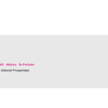
MX
México
En Portada
Editorial Prosperidad.