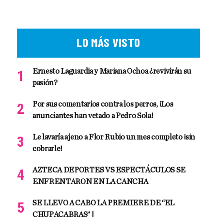
LO MÁS VISTO
Ernesto Laguardia y Mariana Ochoa ¿revivirán su
pasión?
Por sus comentarios contra los perros, ¡Los
anunciantes han vetado a Pedro Sola!
Le lavaría ajeno a Flor Rubio un mes completo ¡sin
cobrarle!
AZTECA DEPORTES VS ESPECTÁCULOS SE
ENFRENTARON EN LA CANCHA
SE LLEVO A CABO LA PREMIERE DE “EL
CHUPACABRAS” |