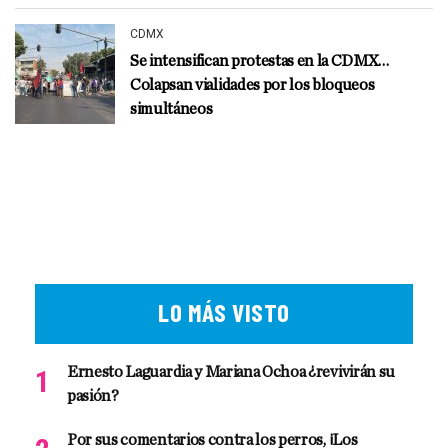
CDMX
Se intensifican protestas en la CDMX…
Colapsan vialidades por los bloqueos
simultáneos
LO MÁS VISTO
Ernesto Laguardia y Mariana Ochoa ¿revivirán su
pasión?
Por sus comentarios contra los perros, ¡Los