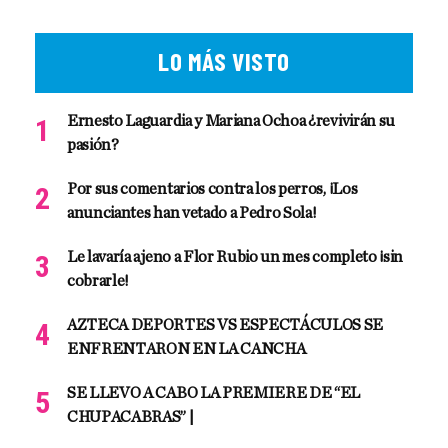
LO MÁS VISTO
Ernesto Laguardia y Mariana Ochoa ¿revivirán su
pasión?
Por sus comentarios contra los perros, ¡Los
anunciantes han vetado a Pedro Sola!
Le lavaría ajeno a Flor Rubio un mes completo ¡sin
cobrarle!
AZTECA DEPORTES VS ESPECTÁCULOS SE
ENFRENTARON EN LA CANCHA
SE LLEVO A CABO LA PREMIERE DE “EL
CHUPACABRAS” |