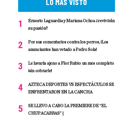
LO MÁS VISTO
Ernesto Laguardia y Mariana Ochoa ¿revivirán
su pasión?
Por sus comentarios contra los perros, ¡Los
anunciantes han vetado a Pedro Sola!
Le lavaría ajeno a Flor Rubio un mes completo
¡sin cobrarle!
AZTECA DEPORTES VS ESPECTÁCULOS SE
ENFRENTARON EN LA CANCHA
SE LLEVO A CABO LA PREMIERE DE “EL
CHUPACABRAS” |