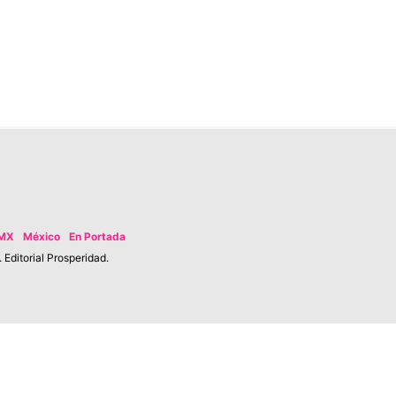
MX
México
En Portada
Editorial Prosperidad.