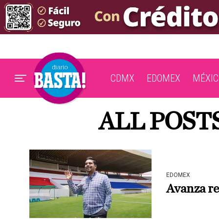
CDMX
EDOMEX
MÉXIC
ALL POST
EDOMEX
Avanza re