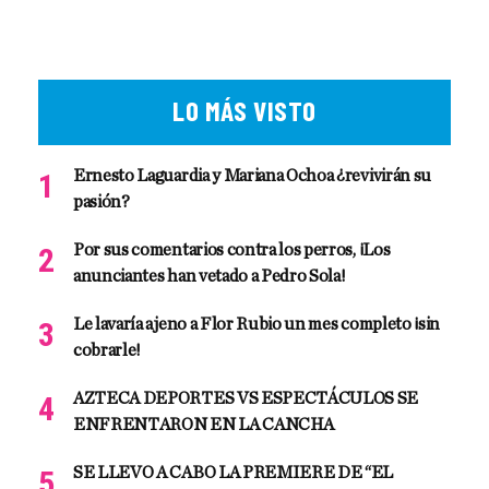
LO MÁS VISTO
Ernesto Laguardia y Mariana Ochoa ¿revivirán su
pasión?
Por sus comentarios contra los perros, ¡Los
anunciantes han vetado a Pedro Sola!
Le lavaría ajeno a Flor Rubio un mes completo ¡sin
cobrarle!
AZTECA DEPORTES VS ESPECTÁCULOS SE
ENFRENTARON EN LA CANCHA
SE LLEVO A CABO LA PREMIERE DE “EL