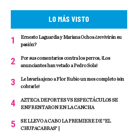
LO MÁS VISTO
Ernesto Laguardia y Mariana Ochoa ¿revivirán su
pasión?
Por sus comentarios contra los perros, ¡Los
anunciantes han vetado a Pedro Sola!
Le lavaría ajeno a Flor Rubio un mes completo ¡sin
cobrarle!
AZTECA DEPORTES VS ESPECTÁCULOS SE
ENFRENTARON EN LA CANCHA
SE LLEVO A CABO LA PREMIERE DE “EL
CHUPACABRAS” |